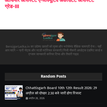
ऑफिसर असिस्टेंट एग्जीक्यूटिव अकाउंटेंट असिस्टेंट
ग्रेड-III
BerojgarLadka.in का उद्देश्य: छात्रों को मुफ्त और भरोसेमंद शैक्षिक सामग्री देना। यहाँ
आप पाएंगे — फ्री नोट्स और स्टडी मटेरियल सरकारी/निजी नौकरी अपडेट्स एडमिट कार्ड व
एग्जाम जानकारी करियर टिप्स और तैयारी गाइड
Random Posts
Chhattisgarh Board 10th 12th Result 2026: 29
अप्रैल को दोपहर 2:30 बजे जारी होगा रिजल्ट
अप्रैल 28, 2026