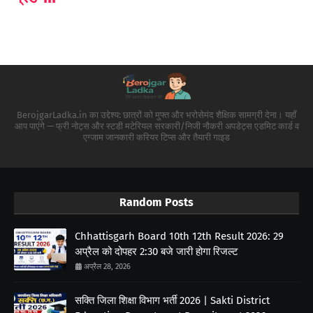
BerojgarLadka.in का उद्देश्य: छात्रों को मुफ्त और भरोसेमंद शैक्षिक सामग्री देना। यहाँ
आप पाएंगे — फ्री नोट्स और स्टडी मटेरियल सरकारी/निजी नौकरी अपडेट्स एडमिट कार्ड व
एग्जाम जानकारी करियर टिप्स और तैयारी गाइड
Random Posts
Chhattisgarh Board 10th 12th Result 2026: 29
अप्रैल को दोपहर 2:30 बजे जारी होगा रिजल्ट
अप्रैल 28, 2026
सक्ति जिला शिक्षा विभाग भर्ती 2026 | Sakti District