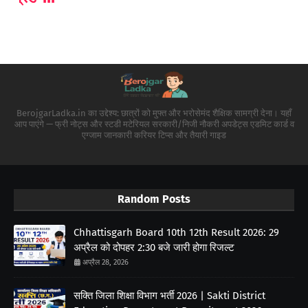
BerojgarLadka.in का उद्देश्य: छात्रों को मुफ्त और भरोसेमंद शैक्षिक सामग्री देना। यहाँ
आप पाएंगे — फ्री नोट्स और स्टडी मटेरियल सरकारी/निजी नौकरी अपडेट्स एडमिट कार्ड व
एग्जाम जानकारी करियर टिप्स और तैयारी गाइड
Random Posts
Chhattisgarh Board 10th 12th Result 2026: 29
अप्रैल को दोपहर 2:30 बजे जारी होगा रिजल्ट
अप्रैल 28, 2026
सक्ति जिला शिक्षा विभाग भर्ती 2026 | Sakti District