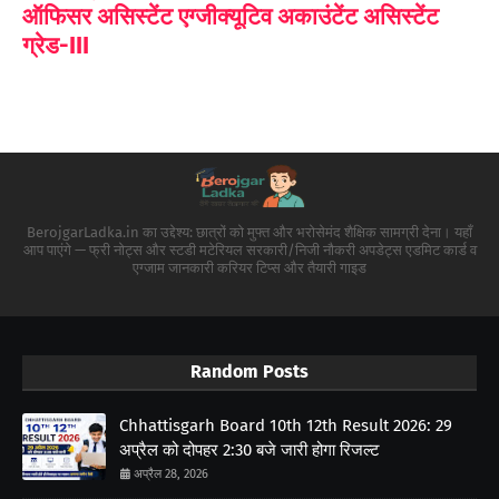
ऑफिसर असिस्टेंट एग्जीक्यूटिव अकाउंटेंट असिस्टेंट
ग्रेड-III
BerojgarLadka.in का उद्देश्य: छात्रों को मुफ्त और भरोसेमंद शैक्षिक सामग्री देना। यहाँ
आप पाएंगे — फ्री नोट्स और स्टडी मटेरियल सरकारी/निजी नौकरी अपडेट्स एडमिट कार्ड व
एग्जाम जानकारी करियर टिप्स और तैयारी गाइड
Random Posts
Chhattisgarh Board 10th 12th Result 2026: 29
अप्रैल को दोपहर 2:30 बजे जारी होगा रिजल्ट
अप्रैल 28, 2026